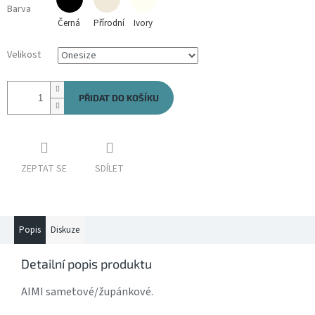
Barva
Černá
Přírodní
Ivory
Velikost
PŘIDAT DO KOŠÍKU
ZEPTAT SE
SDÍLET
Popis
Diskuze
Detailní popis produktu
AIMI sametové/župánkové.