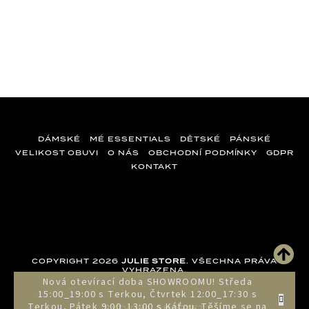
DÁMSKÉ
MÉ ESSENTIALS
DĚTSKÉ
PÁNSKÉ
VELIKOST OBUVI
O NÁS
OBCHODNÍ PODMÍNKY
GDPR
KONTAKT
Z
á
p
a
COPYRIGHT 2026
JULIE STORE
. VŠECHNA PRÁVA
t
VYHRAZENA.
Nová otevírací doba SHOWROOMU! Středa
í
15:00_19:00 s Terkou, Čtvrtek 12:00_17:30 s
Terkou, Pátek 9:00_13:00 s Káťou. Těšíme se na
VYTVOŘIL SHOPTET