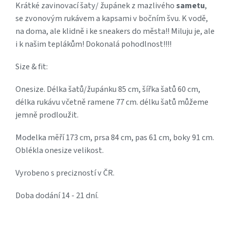
Krátké zavinovací šaty/ župánek z mazlivého
sametu
,
se zvonovým rukávem a kapsami v bočním švu. K vodě,
na doma, ale klidně i ke sneakers do města!! Miluju je, ale
i k našim teplákům! Dokonalá pohodlnost!!!!
Size & fit:
Onesize. Délka šatů/župánku 85 cm, šířka šatů 60 cm,
délka rukávu včetně ramene 77 cm. délku šatů můžeme
jemně prodloužit.
Modelka měří 173 cm, prsa 84 cm, pas 61 cm, boky 91 cm.
Oblékla onesize velikost.
Vyrobeno s precizností v ČR.
Doba dodání 14 - 21 dní.