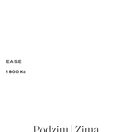
EASE
1 800 Kč
VÍCE O SHOWROOMU
Podzim | Zima