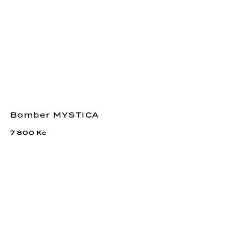
Bomber MYSTICA
7 800 Kč
Nová otevírací doba SHOWROOMU! Středa
15:00_19:00 s Terkou, Čtvrtek 12:00_17:30 s
Terkou, Pátek 9:00_13:00 s Káťou. Těšíme se na
vás!!!
Tento web používá soubory cookie. Dalším procházením tohoto webu vyjadřujete
souhlas s jejich používáním. Více informací
zde
.
ROZUMÍM