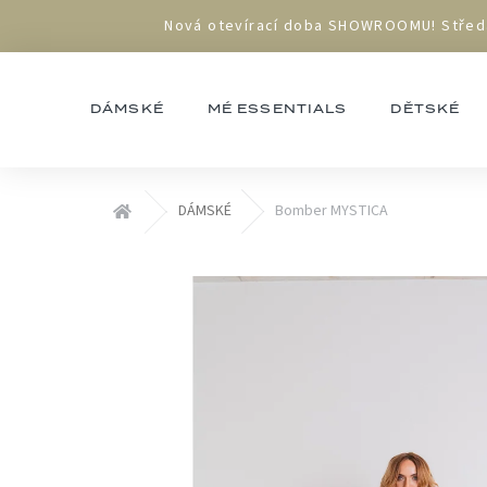
Přejít
Nová otevírací doba SHOWROOMU! Středa 1
na
obsah
DÁMSKÉ
MÉ ESSENTIALS
DĚTSKÉ
Domů
DÁMSKÉ
Bomber MYSTICA