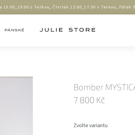
5:00_19:00 s Terkou, Čtvrtek 12:00_17:30 s Terkou, Pátek 9:
PÁNSKÉ
Bomber MYSTIC
7 800 Kč
Měrná
cena:
Zvolte variantu