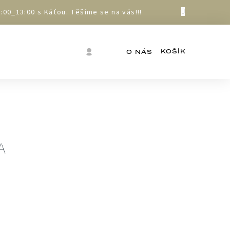
00_13:00 s Káťou. Těšíme se na vás!!!
Nákupní
Přihlášení
O NÁS
košík
A