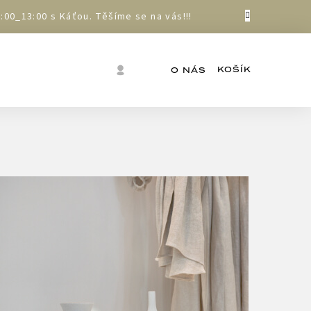
00_13:00 s Káťou. Těšíme se na vás!!!
Nákupní
Přihlášení
O NÁS
košík