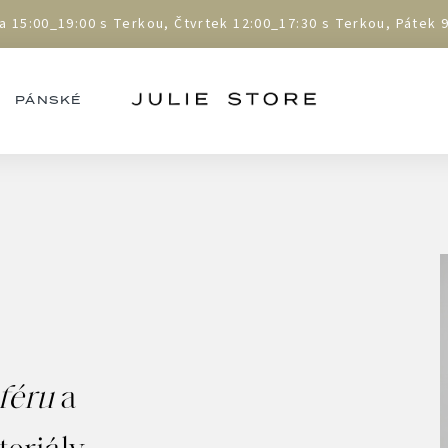
5:00_19:00 s Terkou, Čtvrtek 12:00_17:30 s Terkou, Pátek 9:
PÁNSKÉ
féru
a