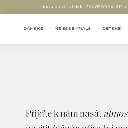
Přejít
Nová otevírací doba SHOWROOMU! Středa 1
na
obsah
DÁMSKÉ
MÉ ESSENTIALS
DĚTSKÉ
Přijďte k nám nasát
atmos