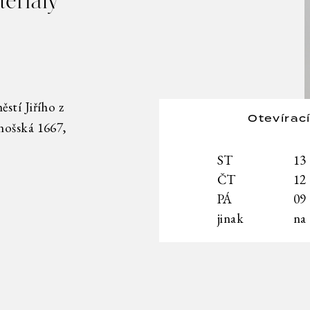
teriály
stí Jiřího z
Otevírac
nošská 1667,
ST
13
ČT
12
PÁ
09
jinak
na