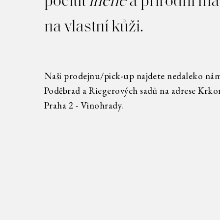
pocítit
lněné
a přírodní ma
na vlastní kůži.
Naši prodejnu/pick-up najdete nedaleko námě
Poděbrad a Riegerových sadů na adrese Krko
Praha 2 - Vinohrady.