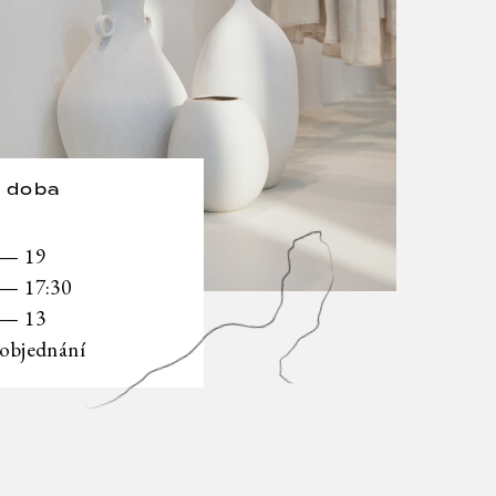
í doba
 — 19
 — 17:30
 — 13
 objednání