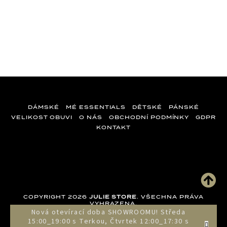
DÁMSKÉ
MÉ ESSENTIALS
DĚTSKÉ
PÁNSKÉ
VELIKOST OBUVI
O NÁS
OBCHODNÍ PODMÍNKY
GDPR
KONTAKT
Z
á
p
a
COPYRIGHT 2026
JULIE STORE
. VŠECHNA PRÁVA
t
VYHRAZENA.
Nová otevírací doba SHOWROOMU! Středa
í
15:00_19:00 s Terkou, Čtvrtek 12:00_17:30 s