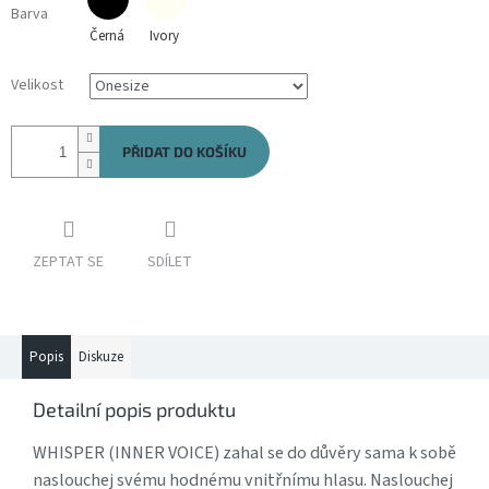
Barva
Černá
Ivory
Velikost
PŘIDAT DO KOŠÍKU
ZEPTAT SE
SDÍLET
Popis
Diskuze
Detailní popis produktu
WHISPER (INNER VOICE) zahal se do důvěry sama k sobě
naslouchej svému hodnému vnitřnímu hlasu. Naslouchej