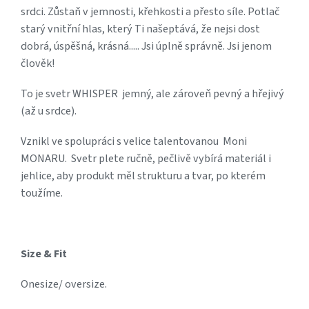
srdci. Zůstaň v jemnosti, křehkosti a přesto síle. Potlač
starý vnitřní hlas, který Ti našeptává, že nejsi dost
dobrá, úspěšná, krásná..... Jsi úplně správně. Jsi jenom
člověk!
To je svetr WHISPER jemný, ale zároveň pevný a hřejivý
(až u srdce).
Vznikl ve spolupráci s velice talentovanou Moni
MONARU. Svetr plete ručně, pečlivě vybírá materiál i
jehlice, aby produkt měl strukturu a tvar, po kterém
toužíme.
Size & Fit
Onesize/ oversize.