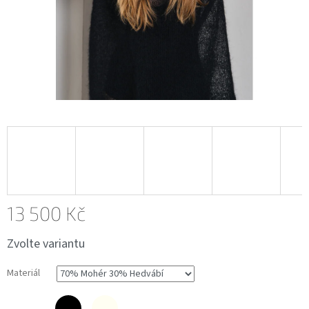
13 500 Kč
Měrná
Zvolte variantu
cena:
Materiál