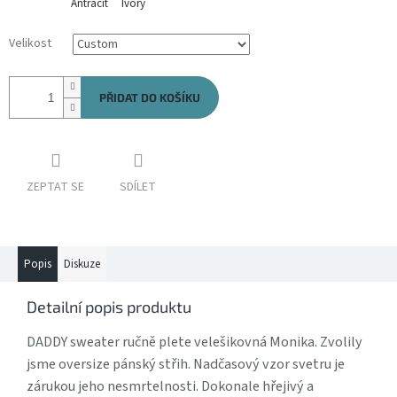
Antracit
Ivory
Velikost
PŘIDAT DO KOŠÍKU
ZEPTAT SE
SDÍLET
Popis
Diskuze
Detailní popis produktu
DADDY sweater ručně plete velešikovná Monika. Zvolily
jsme oversize pánský střih. Nadčasový vzor svetru je
zárukou jeho nesmrtelnosti. Dokonale hřejivý a