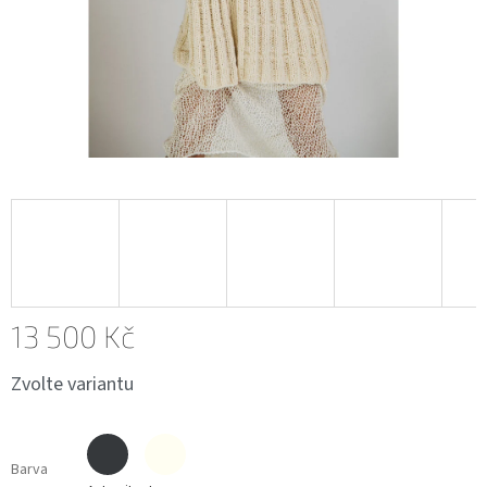
13 500 Kč
Měrná
Zvolte variantu
cena:
Barva