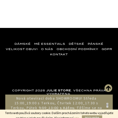
DÁMSKÉ
MÉ ESSENTIALS
DĚTSKÉ
PÁNSKÉ
VELIKOST OBUVI
O NÁS
OBCHODNÍ PODMÍNKY
GDPR
KONTAKT
Z
á
p
a
COPYRIGHT 2026
JULIE STORE
. VŠECHNA PRÁVA
t
VYHRAZENA.
Nová otevírací doba SHOWROOMU! Středa
í
15:00_19:00 s Terkou, Čtvrtek 12:00_17:30 s
Terkou, Pátek 9:00_13:00 s Káťou. Těšíme se na
VYTVOŘIL SHOPTET
vás!!!
Tento web používá soubory cookie. Dalším procházením tohoto webu vyjadřujete
ROZUMÍM