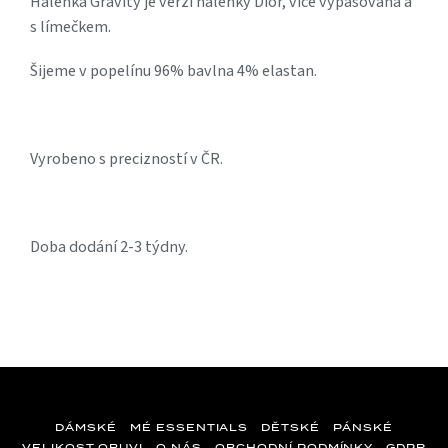
Halenka Gravity je verzí halenky Dior, více vypasovaná a
s límečkem.
Šijeme v popelínu 96% bavlna 4% elastan.
Vyrobeno s precizností v ČR.
Doba dodání 2-3 týdny.
DÁMSKÉ
MÉ ESSENTIALS
DĚTSKÉ
PÁNSKÉ
VELIKOST OBUVI
O NÁS
OBCHODNÍ PODMÍNKY
GDPR