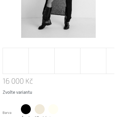
16 000 Kč
Měrná
Zvolte variantu
cena:
Barva