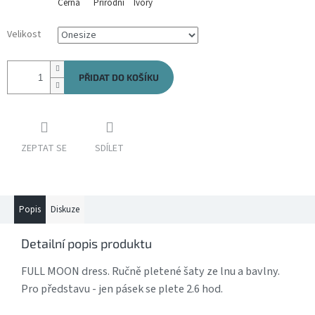
Černá
Přírodní
Ivory
Velikost
PŘIDAT DO KOŠÍKU
ZEPTAT SE
SDÍLET
Popis
Diskuze
Detailní popis produktu
FULL MOON dress. Ručně pletené šaty ze lnu a bavlny.
Pro představu - jen pásek se plete 2.6 hod.