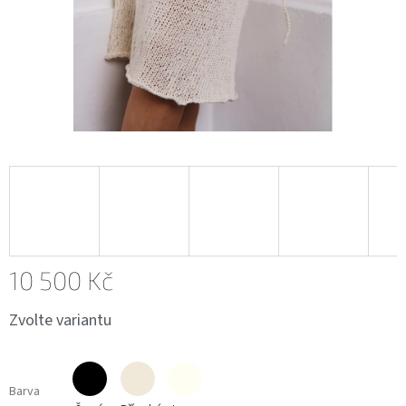
10 500 Kč
Měrná
Zvolte variantu
cena:
Barva