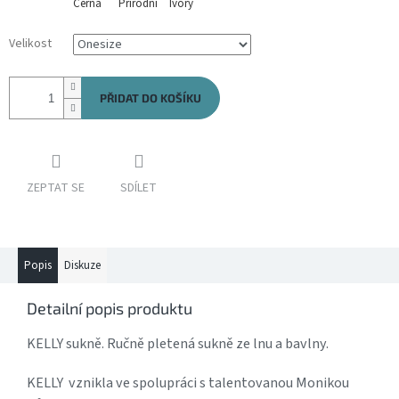
Černá
Přírodní
Ivory
Velikost
PŘIDAT DO KOŠÍKU
ZEPTAT SE
SDÍLET
Popis
Diskuze
Detailní popis produktu
KELLY sukně. Ručně pletená sukně ze lnu a bavlny.
KELLY vznikla ve spolupráci s talentovanou Monikou