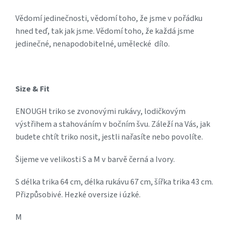
Vědomí jedinečnosti, vědomí toho, že jsme v pořádku
hned
teď, tak jak jsme. Vědomí toho, že každá jsme
jedinečné, nenapodobitelné, umělecké dílo.
Size & Fit
ENOUGH triko se zvonovými rukávy, lodičkovým
výstřihem a stahováním v bočním švu. Záleží na Vás, jak
budete chtít triko nosit, jestli nařasíte nebo povolíte.
Šijeme ve velikosti S a M v barvě černá a Ivory.
S délka trika 64 cm, délka rukávu 67 cm, šířka trika 43 cm.
Přizpůsobivé. Hezké oversize i úzké.
M