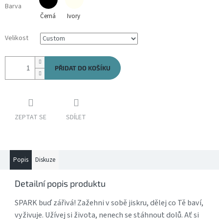
Barva
Černá
Ivory
Velikost
PŘIDAT DO KOŠÍKU
ZEPTAT SE
SDÍLET
Popis
Diskuze
Detailní popis produktu
SPARK buď zářivá! Zažehni v sobě jiskru, dělej co Tě baví,
vyživuje. Užívej si života, nenech se stáhnout dolů. Ať si