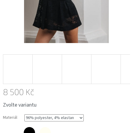
8 500 Kč
Měrná
Zvolte variantu
cena:
Materiál