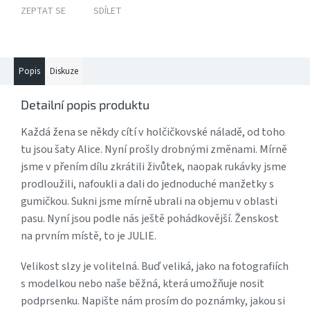
ZEPTAT SE
SDÍLET
Popis
Diskuze
Detailní popis produktu
Každá žena se někdy cítí v holčičkovské náladě, od toho
tu jsou šaty Alice. Nyní prošly drobnými změnami. Mírně
jsme v přením dílu zkrátili živůtek, naopak rukávky jsme
prodloužili, nafoukli a dali do jednoduché manžetky s
gumičkou. Sukni jsme mírně ubrali na objemu v oblasti
pasu. Nyní jsou podle nás ještě pohádkovější. Ženskost
na prvním místě, to je JULIE.
Velikost slzy je volitelná. Buď veliká, jako na fotografiích
s modelkou nebo naše běžná, která umožňuje nosit
podprsenku. Napište nám prosím do poznámky, jakou si