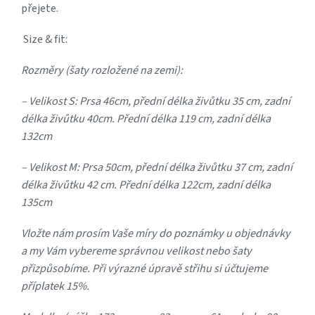
přejete.
Size & fit:
Rozměry (šaty rozložené na zemi):
– Velikost S: Prsa 46cm, přední délka živůtku 35 cm, zadní
délka živůtku 40cm. Přední délka 119 cm, zadní délka
132cm
– Velikost M: Prsa 50cm, přední délka živůtku 37 cm, zadní
délka živůtku 42 cm. Přední délka 122cm, zadní délka
135cm
Vložte nám prosím Vaše míry do poznámky u objednávky
a my Vám vybereme správnou velikost nebo šaty
přizpůsobíme. Při výrazné úpravě střihu si účtujeme
příplatek 15%.