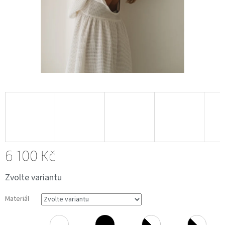
6 100 Kč
Měrná
Zvolte variantu
cena:
Materiál