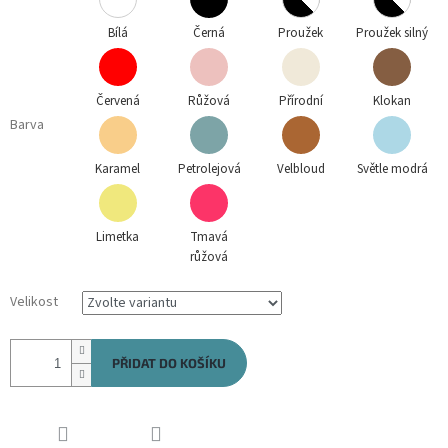
Bílá
Černá
Proužek
Proužek silný
Červená
Růžová
Přírodní
Klokan
Barva
Karamel
Petrolejová
Velbloud
Světle modrá
Limetka
Tmavá
růžová
Velikost
PŘIDAT DO KOŠÍKU