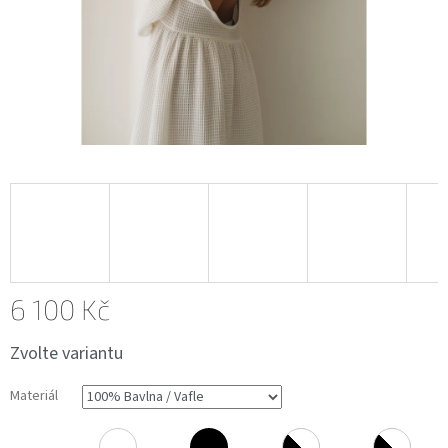
6 100 Kč
Měrná
Zvolte variantu
cena:
Materiál