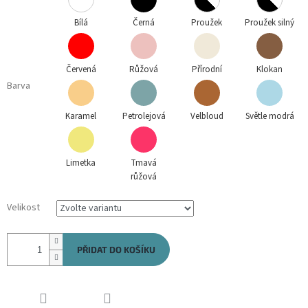
Bílá
Černá
Proužek
Proužek silný
Červená
Růžová
Přírodní
Klokan
Barva
Karamel
Petrolejová
Velbloud
Světle modrá
Limetka
Tmavá
růžová
Velikost
PŘIDAT DO KOŠÍKU