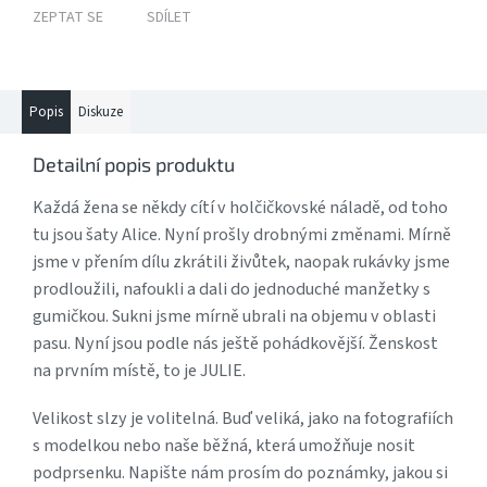
ZEPTAT SE
SDÍLET
Popis
Diskuze
Detailní popis produktu
Každá žena se někdy cítí v holčičkovské náladě, od toho
tu jsou šaty Alice. Nyní prošly drobnými změnami. Mírně
jsme v přením dílu zkrátili živůtek, naopak rukávky jsme
prodloužili, nafoukli a dali do jednoduché manžetky s
gumičkou. Sukni jsme mírně ubrali na objemu v oblasti
pasu. Nyní jsou podle nás ještě pohádkovější. Ženskost
na prvním místě, to je JULIE.
Velikost slzy je volitelná. Buď veliká, jako na fotografiích
s modelkou nebo naše běžná, která umožňuje nosit
podprsenku. Napište nám prosím do poznámky, jakou si