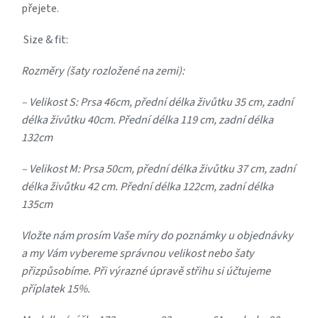
přejete.
Size & fit:
Rozměry (šaty rozložené na zemi):
– Velikost S: Prsa 46cm, přední délka živůtku 35 cm, zadní
délka živůtku 40cm. Přední délka 119 cm, zadní délka
132cm
– Velikost M: Prsa 50cm, přední délka živůtku 37 cm, zadní
délka živůtku 42 cm. Přední délka 122cm, zadní délka
135cm
Vložte nám prosím Vaše míry do poznámky u objednávky
a my Vám vybereme správnou velikost nebo šaty
přizpůsobíme. Při výrazné úpravě střihu si účtujeme
příplatek 15%.