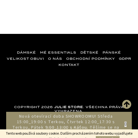
DÁMSKÉ
MÉ ESSENTIALS
DĚTSKÉ
PÁNSKÉ
VELIKOST OBUVI
O NÁS
OBCHODNÍ PODMÍNKY
GDPR
KONTAKT
Z
á
p
a
COPYRIGHT 2026
JULIE STORE
. VŠECHNA PRÁVA
t
VYHRAZENA.
Nová otevírací doba SHOWROOMU! Středa
í
15:00_19:00 s Terkou, Čtvrtek 12:00_17:30 s
Terkou, Pátek 9:00_13:00 s Káťou. Těšíme se na
VYTVOŘIL SHOPTET
vás!!!
Tento web používá soubory cookie. Dalším procházením tohoto webu vyjadřujete