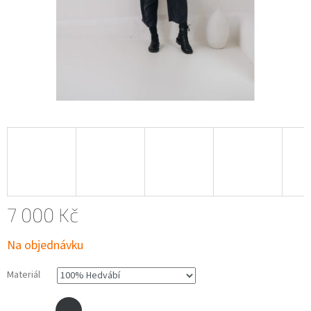
7 000 Kč
Měrná
Na objednávku
cena:
Materiál