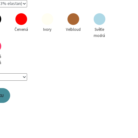
á
Červená
Ivory
Velbloud
Světle
modrá
á
á
KU