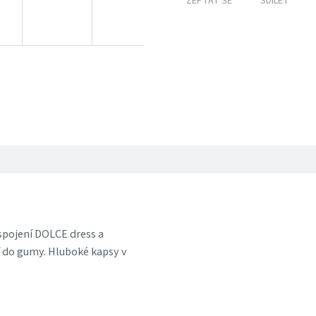
ZEPTAT SE
SDÍLET
pojení DOLCE dress a
ní do gumy. Hluboké kapsy v