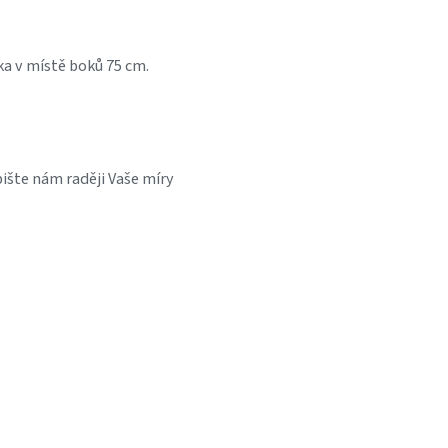
řka v místě boků 75 cm.
ište nám raději Vaše míry