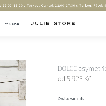
5:00_19:00 s Terkou, Čtvrtek 12:00_17:30 s Terkou, Pátek 9:
PÁNSKÉ
DOLCE asymetri
od
5 925 Kč
Měrná
cena:
Zvolte variantu