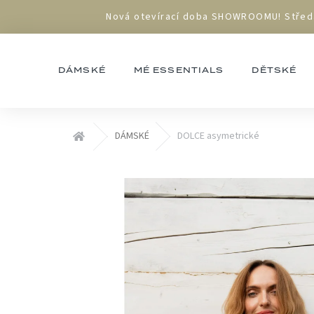
Přejít
Nová otevírací doba SHOWROOMU! Středa 1
na
obsah
DÁMSKÉ
MÉ ESSENTIALS
DĚTSKÉ
Domů
DÁMSKÉ
DOLCE asymetrické