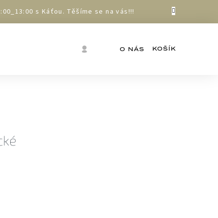
00_13:00 s Káťou. Těšíme se na vás!!!
Nákupní
Přihlášení
O NÁS
košík
cké