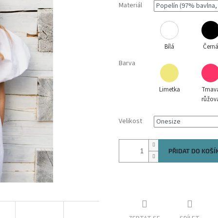
Materiál
Bílá
Čern
Barva
Limetka
Tmav
růžov
Velikost
PŘIDAT DO KOŠÍ