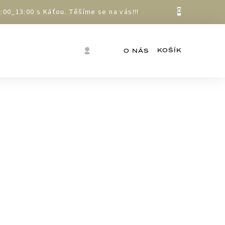
00_13:00 s Káťou. Těšíme se na vás!!!
Nákupní
Přihlášení
O NÁS
košík