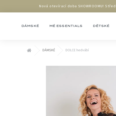
Přejít
Nová otevírací doba SHOWROOMU! Středa 1
na
obsah
DÁMSKÉ
MÉ ESSENTIALS
DĚTSKÉ
Domů
DÁMSKÉ
DOLCE hedvábí