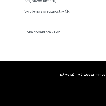
pas, obvod bicepsu)
Vyrobeno s precizností v ČR.
Doba dodání cca 21 dní.
DÁMSKÉ
MÉ ESSENTIALS
Z
á
p
a