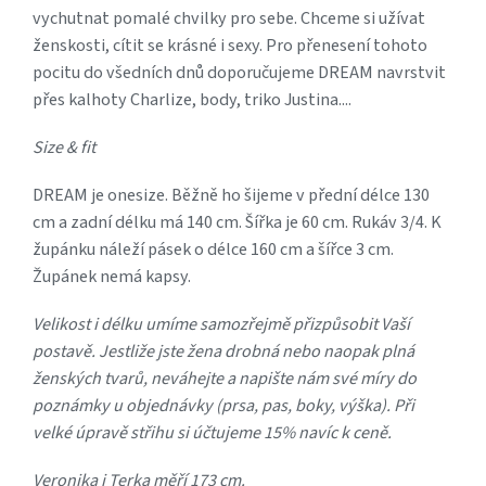
vychutnat pomalé chvilky pro sebe. Chceme si užívat
ženskosti, cítit se krásné i sexy. Pro přenesení tohoto
pocitu do všedních dnů doporučujeme DREAM navrstvit
přes kalhoty Charlize, body, triko Justina....
Size & fit
DREAM je onesize. Běžně ho šijeme v přední délce 130
cm a zadní délku má 140 cm. Šířka je 60 cm. Rukáv 3/4. K
župánku náleží pásek o délce 160 cm a šířce 3 cm.
Župánek nemá kapsy.
Velikost i délku umíme samozřejmě přizpůsobit Vaší
postavě. Jestliže jste žena drobná nebo naopak plná
ženských tvarů, neváhejte a napište nám své míry do
poznámky u objednávky (prsa, pas, boky, výška). Při
velké úpravě střihu si účtujeme 15% navíc k ceně.
Veronika i Terka měří 173 cm.