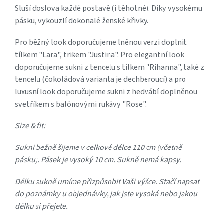
Sluší doslova každé postavě (i těhotné). Díky vysokému
pásku, vykouzlí dokonalé ženské křivky.
Pro běžný look doporučujeme lněnou verzi doplnit
tílkem "Lara", trikem "Justina". Pro elegantní look
doporučujeme sukni z tencelu s tílkem "Rihanna", také z
tencelu (čokoládová varianta je dechberoucí) a pro
luxusní look doporučujeme sukni z hedvábí doplněnou
svetříkem s balónovými rukávy "Rose".
Size & fit:
Sukni bežně šijeme v celkové délce 110 cm (včetně
pásku). Pásek je vysoký 10 cm. Sukně nemá kapsy.
Délku sukně umíme přizpůsobit Vaši výšce. Stačí napsat
do poznámky u objednávky, jak jste vysoká nebo jakou
délku si přejete.