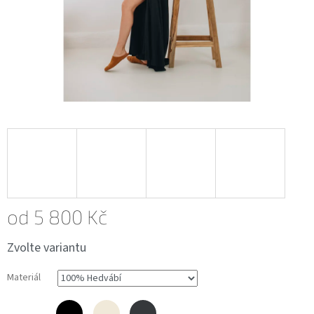
od
5 800 Kč
Měrná
Zvolte variantu
cena:
Materiál