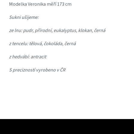
Modelka Veronika měří 173 cm
Sukni ušijeme:
ze lnu: pudr, přírodní, eukalyptus, klokan, černá
z tencelu: tělová, čokoláda, černá
z hedvábí: antracit
S precizností vyrobeno v ČR