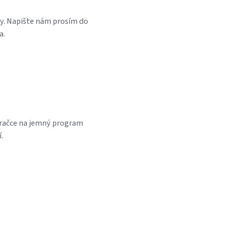
vy. Napište nám prosím do
a.
pračce na jemný program
í.