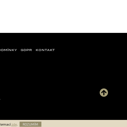
ODMÍNKY
GDPR
KONTAKT
.
nformací
zde
.
ROZUMÍM