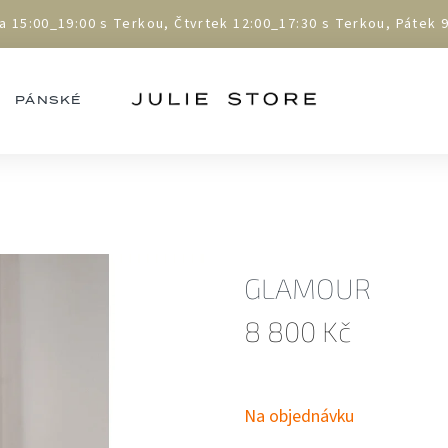
5:00_19:00 s Terkou, Čtvrtek 12:00_17:30 s Terkou, Pátek 9:
PÁNSKÉ
GLAMOUR
8 800 Kč
Měrná
cena:
Na objednávku