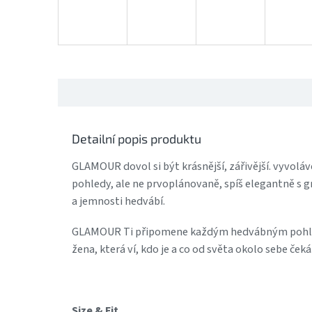
Detailní popis produktu
GLAMOUR dovol si být krásnější, zářivější. vyvoláv
pohledy, ale ne prvoplánovaně, spíš elegantně s gr
a jemnosti hedvábí.
GLAMOUR Ti připomene každým hedvábným pohlaz
žena, která ví, kdo je a co od světa okolo sebe čeká
Size & Fit