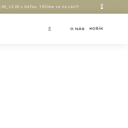
00_13:00 s Káťou. Těšíme se na vás!!!
Nákupní
Přihlášení
O NÁS
košík