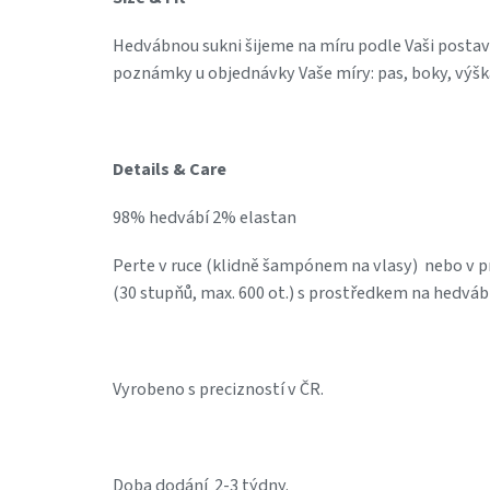
Hedvábnou sukni šijeme na míru podle Vaši posta
poznámky u objednávky Vaše míry: pas, boky, výšk
Details & Care
98% hedvábí 2% elastan
Perte v ruce (klidně šampónem na vlasy) nebo v 
(30 stupňů, max. 600 ot.) s prostředkem na hedváb
Vyrobeno s precizností v ČR.
Doba dodání 2-3 týdny.