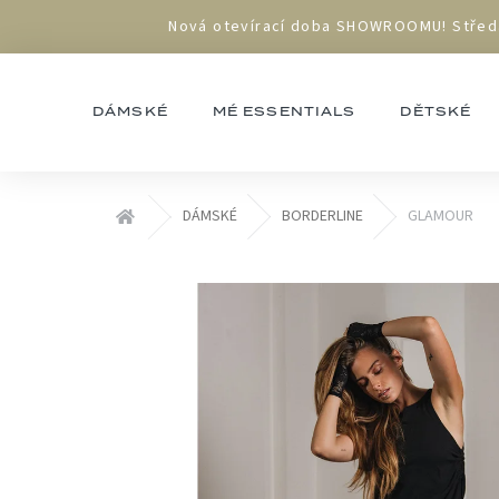
Přejít
Nová otevírací doba SHOWROOMU! Středa 1
na
obsah
DÁMSKÉ
MÉ ESSENTIALS
DĚTSKÉ
Domů
DÁMSKÉ
BORDERLINE
GLAMOUR