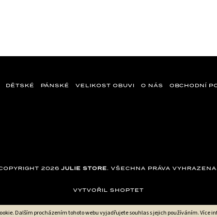
DĚTSKÉ
PÁNSKÉ
VELIKOST OBUVI
O NÁS
OBCHODNÍ P
COPYRIGHT 2026
JULIE STORE
. VŠECHNA PRÁVA VYHRAZENA
VYTVOŘIL SHOPTET
ookie. Dalším procházením tohoto webu vyjadřujete souhlas s jejich používáním. Více i