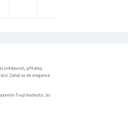
ej zvědavost, přitahuj
ácií. Zahal se do elegance
ením Tvoji hodnotu. Jsi
.