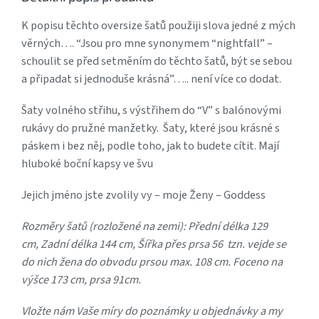
K popisu těchto oversize šatů použiji slova jedné z mých
věrných…. “Jsou pro mne synonymem “nightfall” –
schoulit se před setměním do těchto šatů, být se sebou
a připadat si jednoduše krásná”….. není více co dodat.
Šaty volného střihu, s výstřihem do “V” s balónovými
rukávy do pružné manžetky. Šaty, které jsou krásné s
páskem i bez něj, podle toho, jak to budete cítit. Mají
hluboké boční kapsy ve švu
Jejich jméno jste zvolily vy – moje Ženy – Goddess
Rozměry šatů (rozložené na zemi): Přední délka 129
cm,
Zadní délka 144 cm,
Šířka přes prsa 56 tzn. vejde se
do nich žena do obvodu prsou max. 108 cm.
Foceno na
výšce 173 cm, prsa 91cm.
Vložte nám Vaše míry do poznámky u objednávky a my