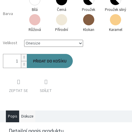
Bílá
Černá
Proužek
Proužek silný
Barva
Růžová
Přírodní
Klokan
Karamel
Velikost
PŘIDAT DO KOŠÍKU
ZEPTAT SE
SDÍLET
Popis
Diskuze
Detailní popis produktu