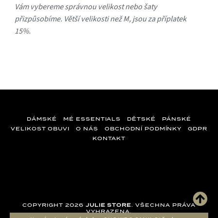
Vám vybereme správnou velikost nebo šaty
přizpůsobíme. Větší velikosti než M, jsou za příplatek
15%.
DÁMSKÉ
MÉ ESSENTIALS
DĚTSKÉ
PÁNSKÉ
VELIKOST OBUVI
O NÁS
OBCHODNÍ PODMÍNKY
GDPR
KONTAKT
Z
á
p
a
COPYRIGHT 2026
JULIE STORE
. VŠECHNA PRÁVA
t
VYHRAZENA.