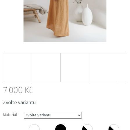
7 000 Kč
Měrná
Zvolte variantu
cena:
Materiál