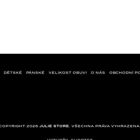
DĚTSKÉ
PÁNSKÉ
VELIKOST OBUVI
O NÁS
OBCHODNÍ P
COPYRIGHT 2026
JULIE STORE
. VŠECHNA PRÁVA VYHRAZENA
VYTVOŘIL SHOPTET