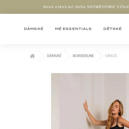
Přejít
Nová otevírací doba SHOWROOMU! Středa 1
na
obsah
DÁMSKÉ
MÉ ESSENTIALS
DĚTSKÉ
Domů
DÁMSKÉ
BORDERLINE
GRACE