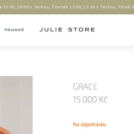
5:00_19:00 s Terkou, Čtvrtek 12:00_17:30 s Terkou, Pátek 9:
PÁNSKÉ
GRACE
15 000 Kč
Měrná
cena:
Na objednávku