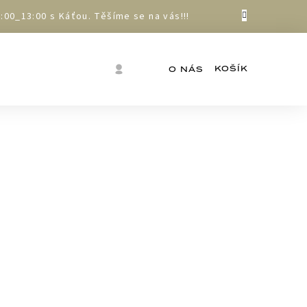
00_13:00 s Káťou. Těšíme se na vás!!!
Nákupní
Přihlášení
O NÁS
košík