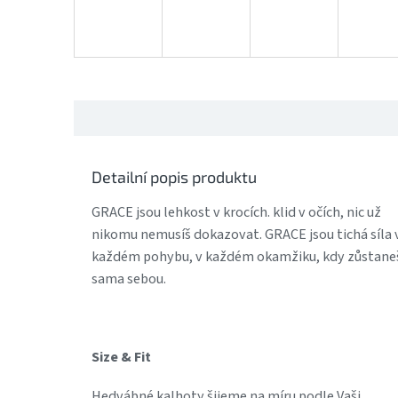
Detailní popis produktu
GRACE jsou lehkost v krocích. klid v očích, nic už
nikomu nemusíš dokazovat. GRACE jsou tichá síla 
každém pohybu, v každém okamžiku, kdy zůstane
sama sebou.
Size & Fit
Hedvábné kalhoty šijeme na míru podle Vaši