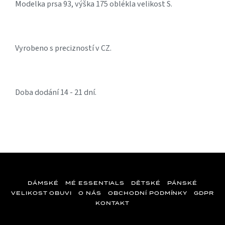
Modelka prsa 93, výška 175 oblékla velikost S.
Vyrobeno s precizností v CZ.
Doba dodání 14 - 21 dní.
DÁMSKÉ
MÉ ESSENTIALS
DĚTSKÉ
PÁNSKÉ
VELIKOST OBUVI
O NÁS
OBCHODNÍ PODMÍNKY
GDPR
KONTAKT
Z