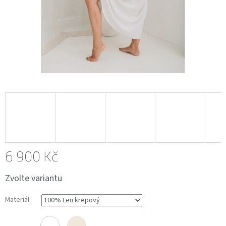
6 900 Kč
Měrná
Zvolte variantu
cena:
Materiál