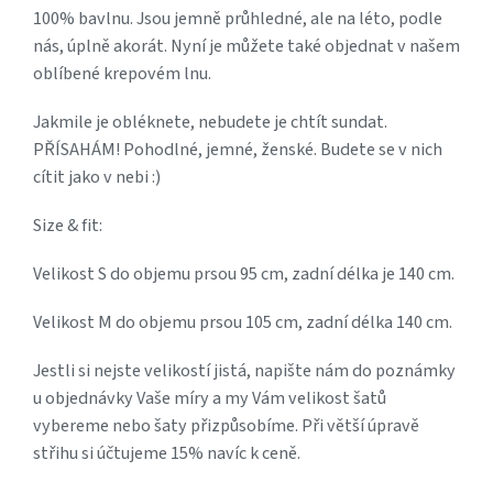
100% bavlnu. Jsou jemně průhledné, ale na léto, podle
nás, úplně akorát. Nyní je můžete také objednat v našem
oblíbené krepovém lnu.
Jakmile je obléknete, nebudete je chtít sundat.
PŘÍSAHÁM! Pohodlné, jemné, ženské. Budete se v nich
cítit jako v nebi :)
Size & fit:
Velikost S do objemu prsou 95 cm, zadní délka je 140 cm.
Velikost M do objemu prsou 105 cm, zadní délka 140 cm.
Jestli si nejste velikostí jistá, napište nám do poznámky
u objednávky Vaše míry a my Vám velikost šatů
vybereme nebo šaty přizpůsobíme. Při větší úpravě
střihu si účtujeme 15% navíc k ceně.