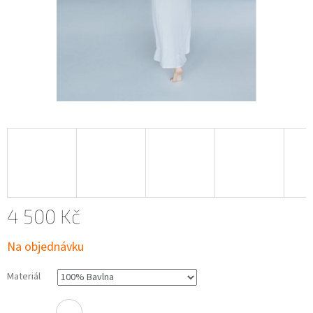
4 500 Kč
Měrná
Na objednávku
cena:
Materiál