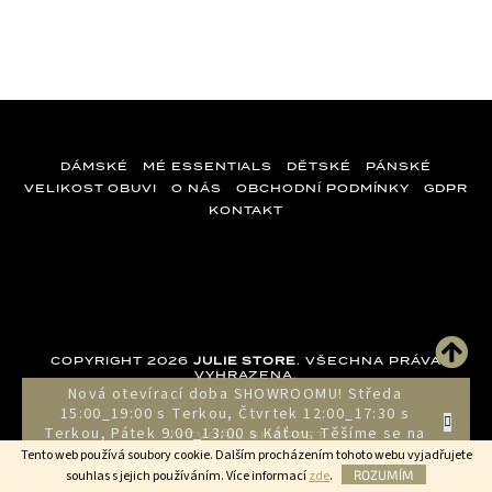
DÁMSKÉ
MÉ ESSENTIALS
DĚTSKÉ
PÁNSKÉ
VELIKOST OBUVI
O NÁS
OBCHODNÍ PODMÍNKY
GDPR
KONTAKT
Z
á
p
a
COPYRIGHT 2026
JULIE STORE
. VŠECHNA PRÁVA
t
VYHRAZENA.
Nová otevírací doba SHOWROOMU! Středa
í
15:00_19:00 s Terkou, Čtvrtek 12:00_17:30 s
Terkou, Pátek 9:00_13:00 s Káťou. Těšíme se na
VYTVOŘIL SHOPTET
vás!!!
Tento web používá soubory cookie. Dalším procházením tohoto webu vyjadřujete
souhlas s jejich používáním. Více informací
zde
.
ROZUMÍM