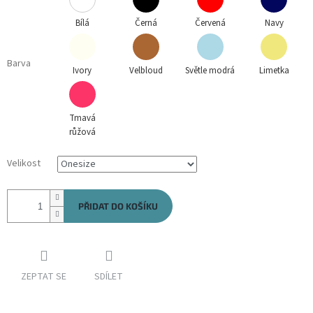
Bílá
Černá
Červená
Navy
Barva
Ivory
Velbloud
Světle modrá
Limetka
Tmavá
růžová
Velikost
PŘIDAT DO KOŠÍKU
ZEPTAT SE
SDÍLET