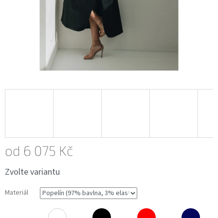
od
6 075 Kč
Měrná
Zvolte variantu
cena:
Materiál