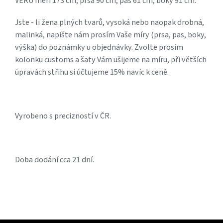
VERU měří 173 cm, prsa 90 cm, pas 61 cm, boky 91 cm.
Jste - li žena plných tvarů, vysoká nebo naopak drobná,
malinká, napište nám prosím Vaše míry (prsa, pas, boky,
výška) do poznámky u objednávky. Zvolte prosím
kolonku customs a šaty Vám ušijeme na míru, při větších
úpravách střihu si účtujeme 15% navíc k ceně.
Vyrobeno s precizností v ČR.
Doba dodání cca 21 dní.