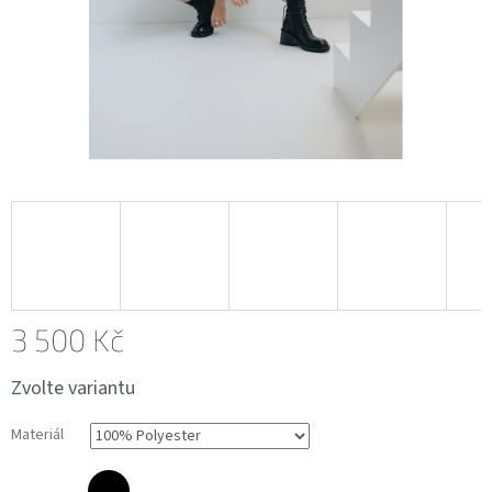
3 500 Kč
Měrná
Zvolte variantu
cena:
Materiál