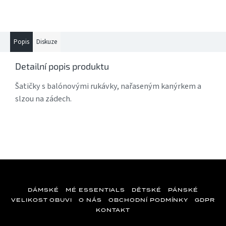
Popis
Diskuze
Detailní popis produktu
Šatičky s balónovými rukávky, nařaseným kanýrkem a
slzou na zádech.
DÁMSKÉ
MÉ ESSENTIALS
DĚTSKÉ
PÁNSKÉ
VELIKOST OBUVI
O NÁS
OBCHODNÍ PODMÍNKY
GDPR
KONTAKT