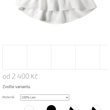
od
2 400 Kč
Měrná
Zvolte variantu
cena:
Materiál