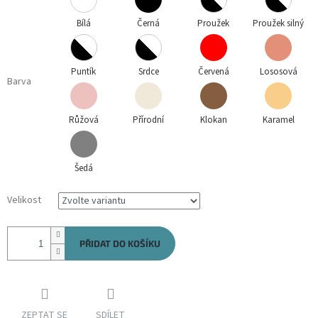
Bílá
Černá
Proužek
Proužek silný
Puntík
Srdce
Červená
Lososová
Barva
Růžová
Přírodní
Klokan
Karamel
Šedá
Velikost
PŘIDAT DO KOŠÍKU
ZEPTAT SE
SDÍLET