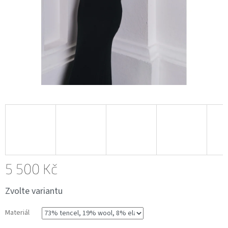
5 500 Kč
Měrná
Zvolte variantu
cena:
Materiál