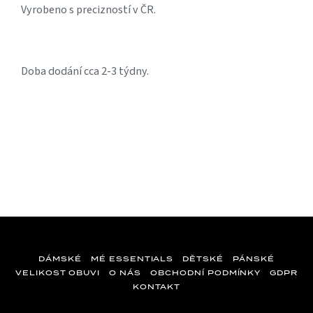
Vyrobeno s precizností v ČR.
Doba dodání cca 2-3 týdny.
DÁMSKÉ
MÉ ESSENTIALS
DĚTSKÉ
PÁNSKÉ
VELIKOST OBUVI
O NÁS
OBCHODNÍ PODMÍNKY
GDPR
KONTAKT
Z