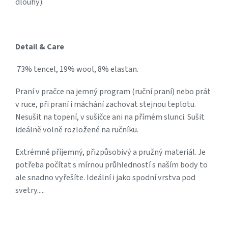
dlouhý).
Detail & Care
73% tencel, 19% wool, 8% elastan.
Praní v pračce na jemný program (ruční praní) nebo prát
v ruce, při praní i máchání zachovat stejnou teplotu.
Nesušit na topení, v sušičce ani na přímém slunci. Sušit
ideálně volně rozložené na ručníku.
Extrémně příjemný, přizpůsobivý a pružný materiál. Je
potřeba počítat s mírnou průhledností s naším body to
ale snadno vyřešíte. Ideální i jako spodní vrstva pod
svetry.....