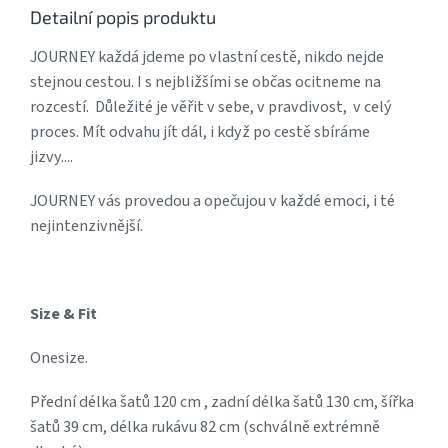
Detailní popis produktu
JOURNEY každá jdeme po vlastní cestě, nikdo nejde
stejnou cestou. I s nejbližšími se občas ocitneme na
rozcestí. Důležité je věřit v sebe, v pravdivost, v celý
proces. Mít odvahu jít dál, i když po cestě sbíráme
jizvy....
JOURNEY vás provedou a opečujou v každé emoci, i té
nejintenzivnější.
Size & Fit
Onesize.
Přední délka šatů 120 cm , zadní délka šatů 130 cm, šířka
šatů 39 cm, délka rukávu 82 cm (schválně extrémně