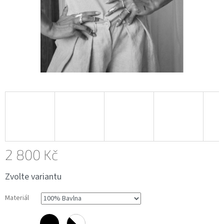
2 800 Kč
Měrná
Zvolte variantu
cena:
Materiál