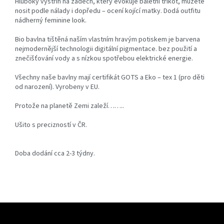
Hluboký výstřih na zádech, který evokuje baletní trikot, můžete
nosit podle nálady i dopředu – ocení kojící matky. Dodá outfitu
nádherný feminine look.
Bio bavlna tištěná naším vlastním hravým potiskem je barvena
nejmodernější technologii digitální pigmentace. bez použití a
znečišťování vody a s nízkou spotřebou elektrické energie.
Všechny naše bavlny mají certifikát GOTS a Eko – tex 1 (pro děti
od narození). Vyrobeny v EU.
Protože na planetě Zemi zaleží……..
Ušito s precizností v ČR.
Doba dodání cca 2-3 týdny.