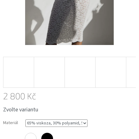
2 800 Kč
Měrná
Zvolte variantu
cena:
Materiál