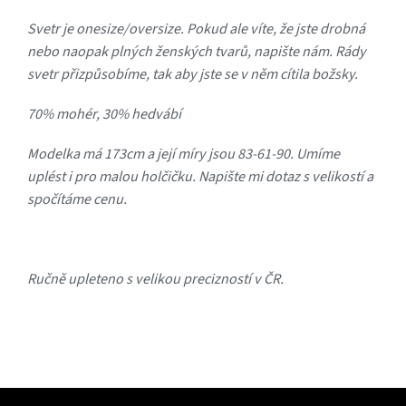
Svetr je onesize/oversize. Pokud ale víte, že jste drobná
nebo naopak plných ženských tvarů, napište nám. Rády
svetr přizpůsobíme, tak aby jste se v něm cítila božsky.
70% mohér, 30% hedvábí
Modelka má 173cm a její míry jsou 83-61-90. Umíme
uplést i pro malou holčičku. Napište mi dotaz s velikostí a
spočítáme cenu.
Ručně upleteno s velikou precizností v ČR.