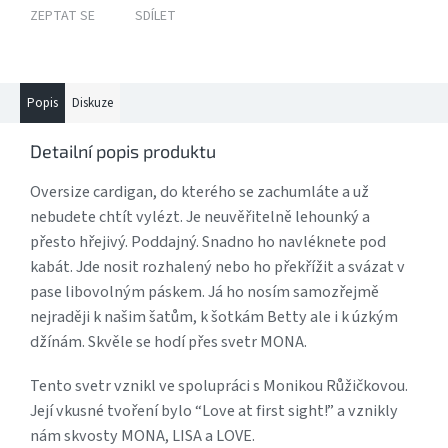
ZEPTAT SE
SDÍLET
Popis
Diskuze
Detailní popis produktu
Oversize cardigan, do kterého se zachumláte a už
nebudete chtít vylézt. Je neuvěřitelně lehounký a
přesto hřejivý. Poddajný. Snadno ho navléknete pod
kabát. Jde nosit rozhalený nebo ho překřížit a svázat v
pase libovolným páskem. Já ho nosím samozřejmě
nejraději k našim šatům, k šotkám Betty ale i k úzkým
džínám. Skvěle se hodí přes svetr MONA.
Tento svetr vznikl ve spolupráci s Monikou Růžičkovou.
Její vkusné tvoření bylo “Love at first sight!” a vznikly
nám skvosty MONA, LISA a LOVE.