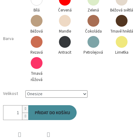
Bílá
Červená
Zelená
Béžová světlá
Béžová
Mandle
Čokoláda
Tmavě hnědá
Barva
Rezavá
Antracit
Petrolejová
Limetka
Tmavá
růžová
Velikost
PŘIDAT DO KOŠÍKU