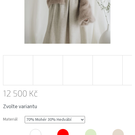
12 500 Kč
Měrná
Zvolte variantu
cena:
Materiál