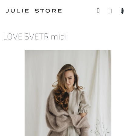
Přejít
na
NÁKUP
obsah
KOŠÍK
LOVE SVETR midi