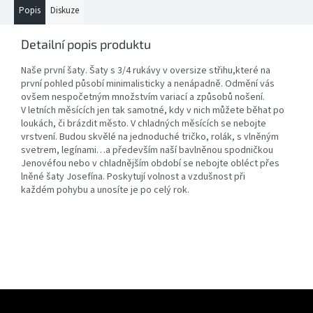
Popis
Diskuze
Detailní popis produktu
Naše první šaty. Šaty s 3/4 rukávy v oversize střihu,které na
první pohled působí minimalisticky a nenápadně. Odmění vás
ovšem nespočetným množstvím variací a způsobů nošení.
V letních měsících jen tak samotné, kdy v nich můžete běhat po
loukách, či brázdit město. V chladných měsících se nebojte
vrstvení. Budou skvělé na jednoduché tričko, rolák, s vlněným
svetrem, legínami…a především naší bavlněnou spodničkou
Jenovéfou nebo v chladnějším období se nebojte obléct přes
lněné šaty Josefína. Poskytují volnost a vzdušnost při
každém pohybu a unosíte je po celý rok.