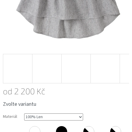
od
2 200 Kč
Měrná
Zvolte variantu
cena:
Materiál