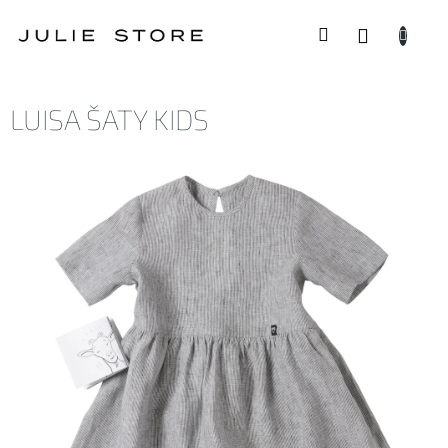
Přejít
na
NÁKUP
obsah
KOŠÍK
LUISA ŠATY KIDS