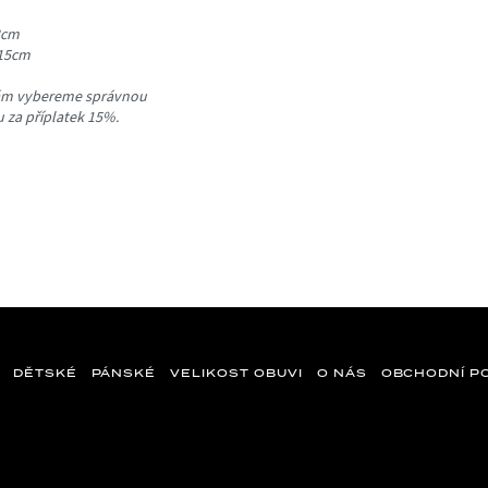
3cm
115cm
Vám vybereme správnou
ou za příplatek 15%.
DĚTSKÉ
PÁNSKÉ
VELIKOST OBUVI
O NÁS
OBCHODNÍ P