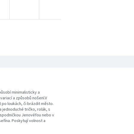
působí minimalisticky a
riací a způsobů nošení.V
 po loukách, či brázdit město.
 jednoduché tričko, rolák, s
 spodničkou Jenovéfou nebo v
efína. Poskytují volnost a