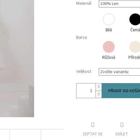
Materiál
Bílá
Čern
Barva
Růžová
Přírod
Velikost
PŘIDAT DO KOŠÍ
ZEPTAT SE
SDÍLET