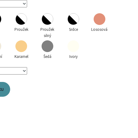
á
Proužek
Proužek
Srdce
Lososová
silný
ní
Karamel
Šedá
Ivory
KU