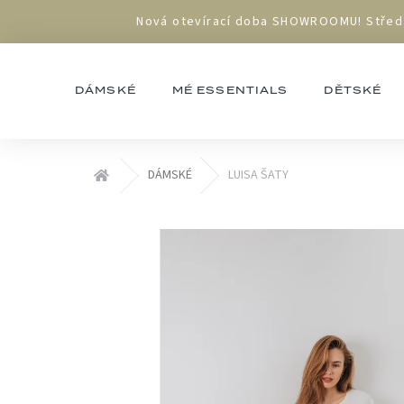
Přejít
Nová otevírací doba SHOWROOMU! Středa 1
na
obsah
DÁMSKÉ
MÉ ESSENTIALS
DĚTSKÉ
Domů
DÁMSKÉ
LUISA ŠATY