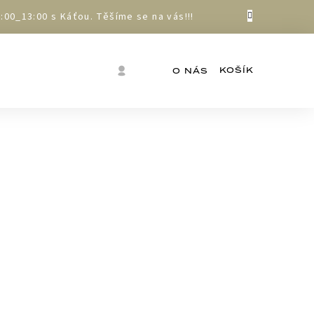
00_13:00 s Káťou. Těšíme se na vás!!!
Nákupní
Přihlášení
O NÁS
košík