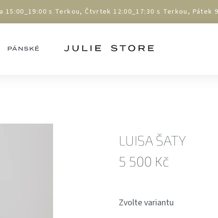
5:00_19:00 s Terkou, Čtvrtek 12:00_17:30 s Terkou, Pátek 9:
PÁNSKÉ
LUISA ŠATY
5 500 Kč
Měrná
cena:
Zvolte variantu