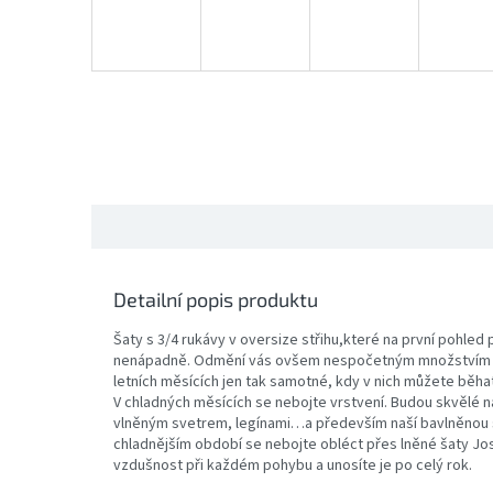
Detailní popis produktu
Šaty s 3/4 rukávy v oversize střihu,které na první pohled 
nenápadně. Odmění vás ovšem nespočetným množstvím va
letních měsících jen tak samotné, kdy v nich můžete běhat
V chladných měsících se nebojte vrstvení. Budou skvělé na
vlněným svetrem, legínami…a především naší bavlněnou
chladnějším období se nebojte obléct přes lněné šaty Jos
vzdušnost při každém pohybu a unosíte je po celý rok.