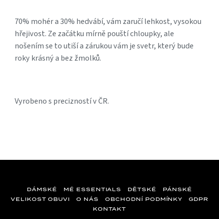
70% mohér a 30% hedvábí, vám zaručí lehkost, vysokou
hřejivost. Ze začátku mírně pouští chloupky, ale
nošením se to utiší a zárukou vám je svetr, který bude
roky krásný a bez žmolků.
Vyrobeno s precizností v ČR.
DÁMSKÉ
MÉ ESSENTIALS
DĚTSKÉ
PÁNSKÉ
VELIKOST OBUVI
O NÁS
OBCHODNÍ PODMÍNKY
GDPR
KONTAKT