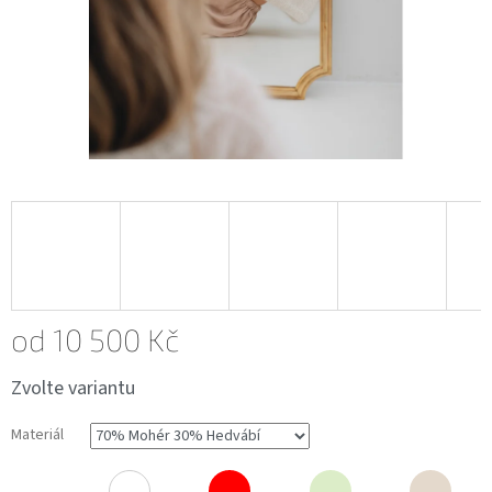
od
10 500 Kč
Měrná
Zvolte variantu
cena:
Materiál