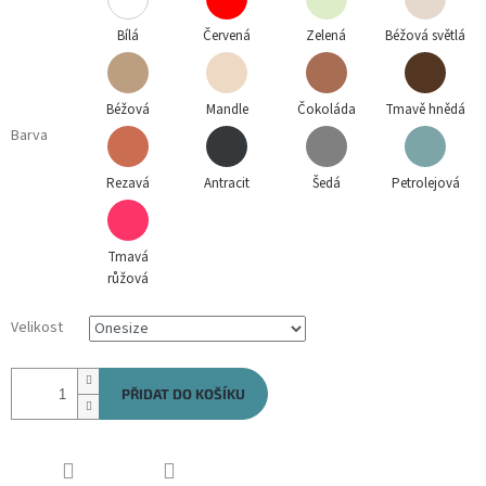
Bílá
Červená
Zelená
Béžová světlá
Béžová
Mandle
Čokoláda
Tmavě hnědá
Barva
Rezavá
Antracit
Šedá
Petrolejová
Tmavá
růžová
Velikost
PŘIDAT DO KOŠÍKU