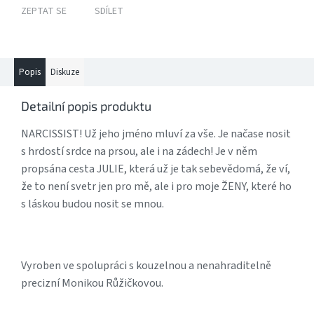
ZEPTAT SE
SDÍLET
Popis
Diskuze
Detailní popis produktu
NARCISSIST! Už jeho jméno mluví za vše. Je načase nosit
s hrdostí srdce na prsou, ale i na zádech! Je v něm
propsána cesta JULIE, která už je tak sebevědomá, že ví,
že to není svetr jen pro mě, ale i pro moje ŽENY, které ho
s láskou budou nosit se mnou.
Vyroben ve spolupráci s kouzelnou a nenahraditelně
precizní Monikou Růžičkovou.