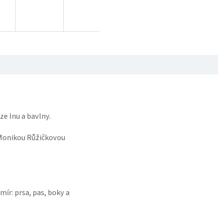
ze lnu a bavlny.
 Monikou Růžičkovou
ír: prsa, pas, boky a