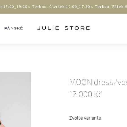
5:00_19:00 s Terkou, Čtvrtek 12:00_17:30 s Terkou, Pátek 9:
PÁNSKÉ
MOON dress/ve
12 000 Kč
Měrná
cena:
Zvolte variantu