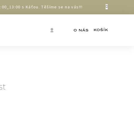
00_13:00 s Káťou. Těšíme se na vás!!!
Nákupní
Přihlášení
O NÁS
košík
st