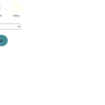
ní
Ivory
KU