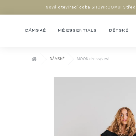
Přejít
Nová otevírací doba SHOWROOMU! Středa 1
na
obsah
DÁMSKÉ
MÉ ESSENTIALS
DĚTSKÉ
Domů
DÁMSKÉ
MOON dress/vest