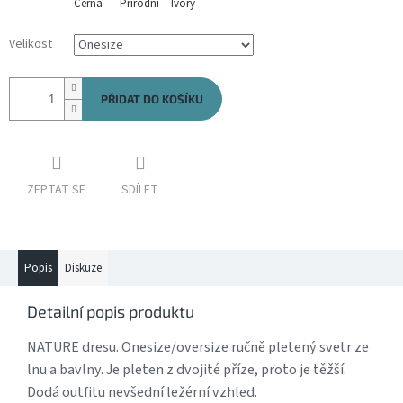
Černá
Přírodní
Ivory
Velikost
PŘIDAT DO KOŠÍKU
ZEPTAT SE
SDÍLET
Popis
Diskuze
Detailní popis produktu
NATURE dresu. Onesize/oversize ručně pletený svetr ze
lnu a bavlny. Je pleten z dvojité příze, proto je těžší.
Dodá outfitu nevšední ležérní vzhled.