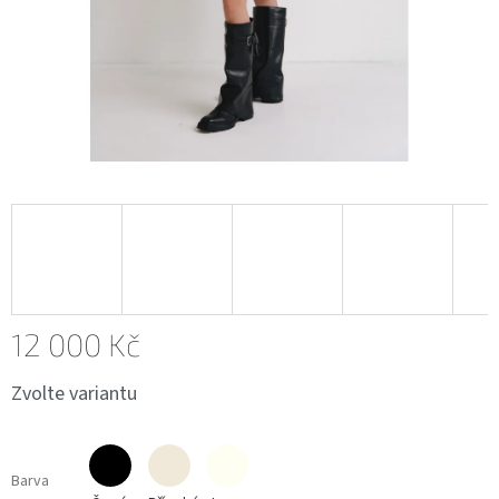
12 000 Kč
Měrná
Zvolte variantu
cena:
Barva