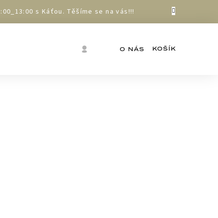
00_13:00 s Káťou. Těšíme se na vás!!!
Nákupní
Přihlášení
O NÁS
košík