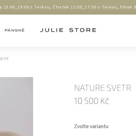
5:00_19:00 s Terkou, Čtvrtek 12:00_17:30 s Terkou, Pátek 9:
PÁNSKÉ
VETR
NATURE SVETR
10 500 Kč
Měrná
cena:
Zvolte variantu