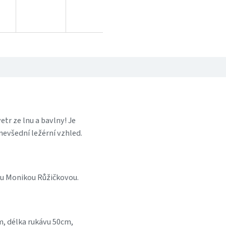
tr ze lnu a bavlny! Je
u nevšední ležérní vzhled.
ou Monikou Růžičkovou.
m, délka rukávu 50cm,