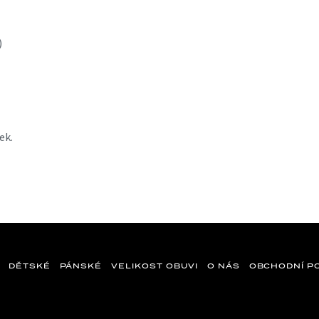
)
ek.
DĚTSKÉ
PÁNSKÉ
VELIKOST OBUVI
O NÁS
OBCHODNÍ P