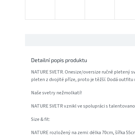
Detailní popis produktu
NATURE SVETR. Onesize/oversize ručně pletený sve
pleten z dvojité příze, proto je těžší. Dodá outfit
Naše svetry nežmolkatí!
NATURE SVETR vznikl ve spolupráci s talentovan
Size & fit:
NATURE rozložený na zemi: délka 70cm, šířka 55c