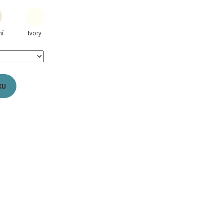
ní
Ivory
KU