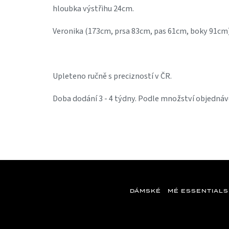
hloubka výstřihu 24cm.
Veronika (173cm, prsa 83cm, pas 61cm, boky 91cm
Upleteno ručně s precizností v ČR.
Doba dodání 3 - 4 týdny. Podle množství objednáv
DÁMSKÉ
MÉ ESSENTIALS
Z
á