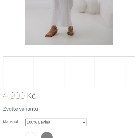
4 900 Kč
Měrná
Zvolte variantu
cena:
Materiál