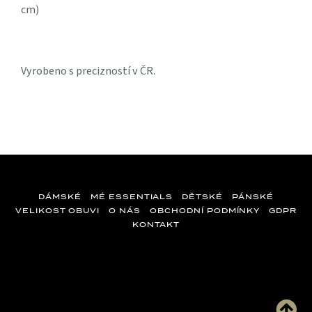
cm)
Vyrobeno s precizností v ČR.
DÁMSKÉ
MÉ ESSENTIALS
DĚTSKÉ
PÁNSKÉ
VELIKOST OBUVI
O NÁS
OBCHODNÍ PODMÍNKY
GDPR
KONTAKT
Z
á
p
a