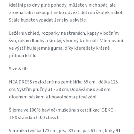
ideální pro dny plné pohody, můžete v nich spát, ale
zrovna tak i nakoupit nebo odvézt děti do školek a škol.
Stále budete vypadat žensky a skvěle.
Ležérní vzhled, rozparky na stranách, kapsy v bočním
švu, rukáv dlouhý a široký, vhodný k ohrnutí. V lemování
ve výstřihu je jemné guma, díky které šaty krásně
přilnou k tělu.
Size & fit:
NEA DRESS rozložené na zemi: šířka 55 cm , délka 125
cm. Výstřih pružný 31 - 38 cm. Dodáváme s 260 cm
dlouhým páskem k libovolnému převázání.
Šijeme ve 100% bavlně/mušelínu s certifikací OEKO -
TEX standard 100 class I.
Veronika (výška 173 cm, prsa 83 cm, pas 61 cm, boky 91