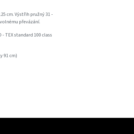
25 cm. Výstřih pružný 31 -
volnému převázání.
 - TEX standard 100 class
ky 91 cm)