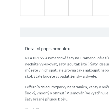
Detailní popis produktu
NEA DRESS. Asymetrické šaty na 1 rameno. Záleží 
necháte vykukovat, šaty jsou tak šité :) Šaty ideál
můžete v nich spát, ale zrovna tak i nakoupit nebo
škol. Stále budete vypadat žensky a skvěle.
Ležérní vzhled, rozparky na stranách, kapsy v boč
široký, vhodný k ohrnutí. V lemování ve výstřihu j
šaty krásně přilnou k tělu.