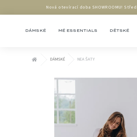
Přejít
Nová otevírací doba SHOWROOMU! Středa 1
na
obsah
DÁMSKÉ
MÉ ESSENTIALS
DĚTSKÉ
Domů
DÁMSKÉ
NEA ŠATY