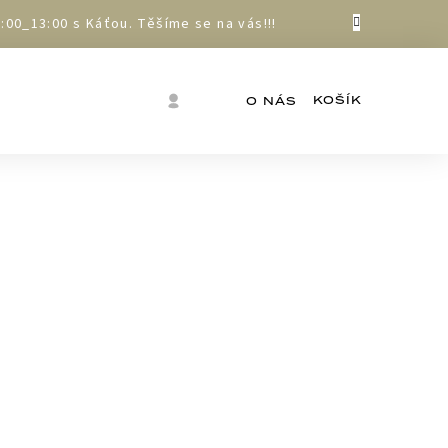
00_13:00 s Káťou. Těšíme se na vás!!!
Nákupní
Přihlášení
O NÁS
košík