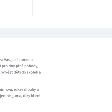
na Vás, jaké rameno
ní pro dny plné pohody,
 odvézt děti do školek a
ním švu, rukáv dlouhý a
e jemné guma, díky které