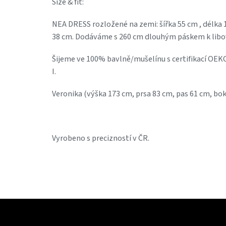
Size & fit:
NEA DRESS rozložené na zemi: šířka 55 cm , délka 1
38 cm. Dodáváme s 260 cm dlouhým páskem k libo
Šijeme ve 100% bavlně/mušelínu s certifikací OEKO
I.
Veronika (výška 173 cm, prsa 83 cm, pas 61 cm, bo
Vyrobeno s precizností v ČR.