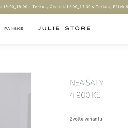
5:00_19:00 s Terkou, Čtvrtek 12:00_17:30 s Terkou, Pátek 9:
PÁNSKÉ
NEA ŠATY
4 900 Kč
Měrná
cena:
Zvolte variantu