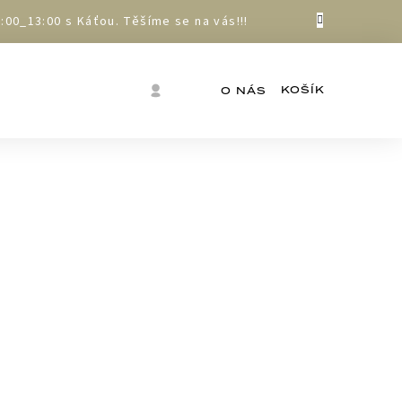
00_13:00 s Káťou. Těšíme se na vás!!!
Nákupní
Přihlášení
O NÁS
košík