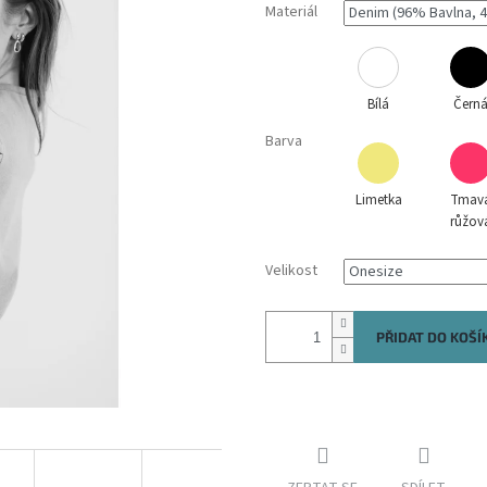
Materiál
Bílá
Čern
Barva
Limetka
Tmav
růžov
Velikost
PŘIDAT DO KOŠÍ