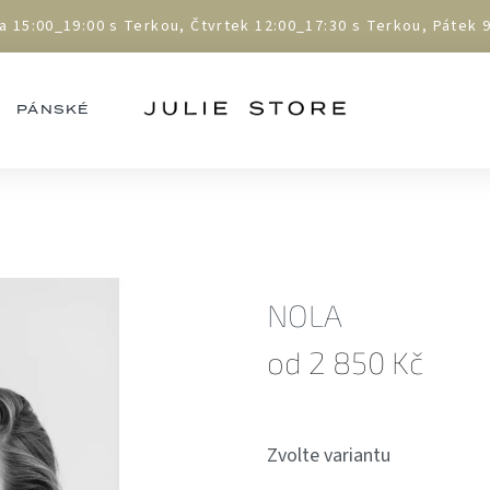
5:00_19:00 s Terkou, Čtvrtek 12:00_17:30 s Terkou, Pátek 9:
PÁNSKÉ
NOLA
od
2 850 Kč
Měrná
cena:
Zvolte variantu