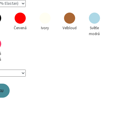
á
Červená
Ivory
Velbloud
Světle
modrá
á
á
KU