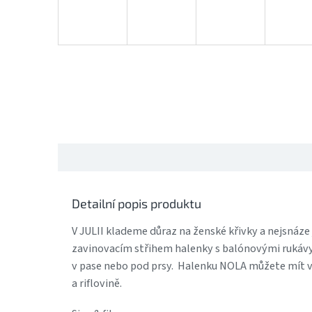
Detailní popis produktu
V JULII klademe důraz na ženské křivky a nejsnáz
zavinovacím střihem halenky s balónovými rukávy
v pase nebo pod prsy. Halenku NOLA můžete mít v 
a riflovině.