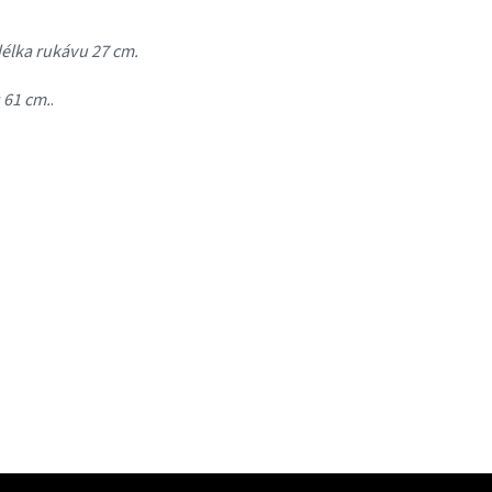
délka rukávu 27 cm.
 61 cm.
.