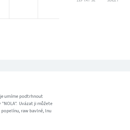
ZEPTAT SE
SDÍLET
e je umíme podtrhnout
 "NOLA". Uvázat ji můžete
popelínu, raw bavlně, lnu