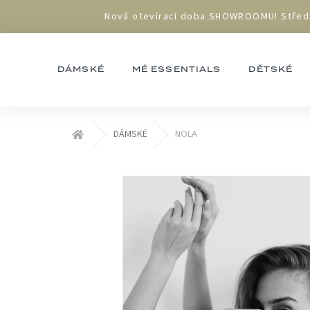
Přejít
Nová otevírací doba SHOWROOMU! Středa 1
na
obsah
DÁMSKÉ
MÉ ESSENTIALS
DĚTSKÉ
Domů
DÁMSKÉ
NOLA