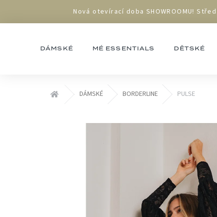
Přejít
Nová otevírací doba SHOWROOMU! Středa 1
na
obsah
DÁMSKÉ
MÉ ESSENTIALS
DĚTSKÉ
Domů
DÁMSKÉ
BORDERLINE
PULSE