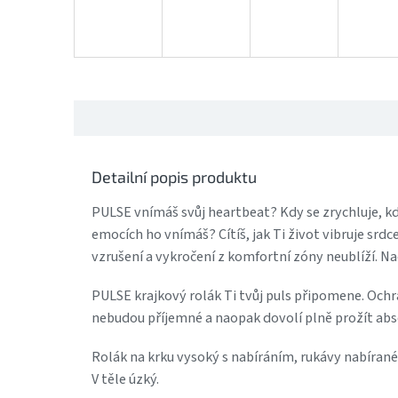
Detailní popis produktu
PULSE vnímáš svůj heartbeat? Kdy se zrychluje, kdy
emocích ho vnímáš? Cítíš, jak Ti život vibruje srd
vzrušení a vykročení z komfortní zóny neublíží. Na
PULSE krajkový rolák Ti tvůj puls připomene. Ochrán
nebudou příjemné a naopak dovolí plně prožít abso
Rolák na krku vysoký s nabíráním, rukávy nabíran
V těle úzký.