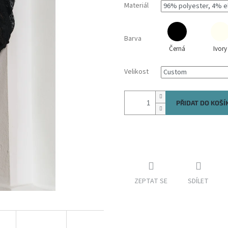
Materiál
Barva
Černá
Ivory
Velikost
PŘIDAT DO KOŠÍ
ZEPTAT SE
SDÍLET