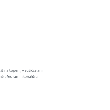
t na topení, v sušičce ani
né přes ramínko/šňůru.