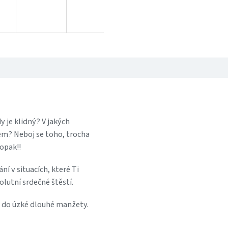
 je klidný? V jakých
cem? Neboj se toho, trocha
opak!!
í v situacích, které Ti
lutní srdečné štěstí.
é do úzké dlouhé manžety.