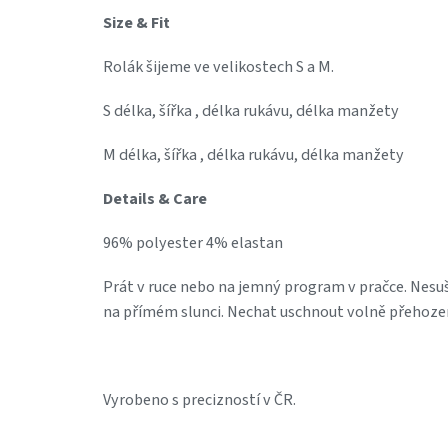
Size & Fit
Rolák šijeme ve velikostech S a M.
S délka, šířka , délka rukávu, délka manžety
M délka, šířka , délka rukávu, délka manžety
Details & Care
96% polyester 4% elastan
Prát v ruce nebo na jemný program v pračce. Nesuši
na přímém slunci. Nechat uschnout volně přehoze
Vyrobeno s precizností v ČR.