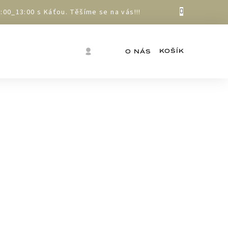
00_13:00 s Káťou. Těšíme se na vás!!!
Nákupní
Přihlášení
O NÁS
košík