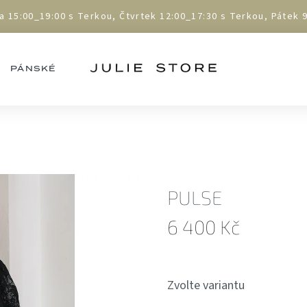
5:00_19:00 s Terkou, Čtvrtek 12:00_17:30 s Terkou, Pátek 9:
PÁNSKÉ
PULSE
6 400 Kč
Měrná
cena:
Zvolte variantu