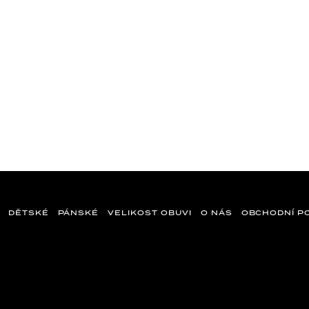
DĚTSKÉ
PÁNSKÉ
VELIKOST OBUVI
O NÁS
OBCHODNÍ P