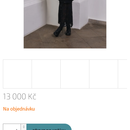
13 000 Kč
Měrná
Na objednávku
cena: