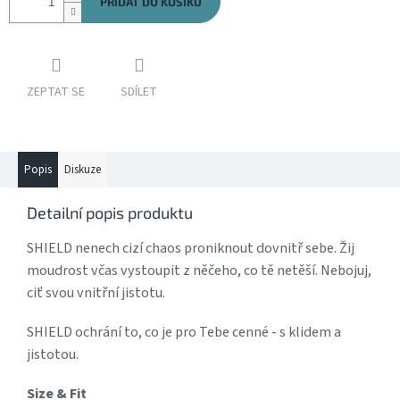
PŘIDAT DO KOŠÍKU
ZEPTAT SE
SDÍLET
Popis
Diskuze
Detailní popis produktu
SHIELD nenech cizí chaos proniknout dovnitř sebe. Žij
moudrost včas vystoupit z něčeho, co tě netěší. Nebojuj,
ciť svou vnitřní jistotu.
SHIELD ochrání to, co je pro Tebe cenné - s klidem a
jistotou.
Size & Fit