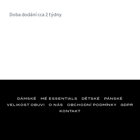
Doba dodání cca 2 týdny.
DÁMSKÉ
MÉ ESSENTIALS
DĚTSKÉ
PÁNSKÉ
VELIKOST OBUVI
O NÁS
OBCHODNÍ PODMÍNKY
GDPR
KONTAKT
Z
á
p