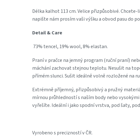
Délka kalhot 113 cm. Velice přizpůsobivé. Chcete-li 
napište nám prosím vaši výšku a obvod pasu do p
Detail & Care
73% tencel, 19% wool, 8% elastan.
Praní v pračce na jemný program (ruční praní) nebo 
máchání zachovat stejnou teplotu. Nesušit na topen
přímém slunci. Sušit ideálně volně rozložené na ru
Extrémně příjemný, přizpůsobivý a pružný materiál
mírnou průhledností s naším body nebo vysokými
vyřešíte. Ideální i jako spodní vrstva, pod šaty, pod 
Vyrobeno s precizností v ČR.