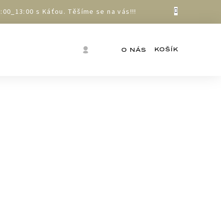
00_13:00 s Káťou. Těšíme se na vás!!!
Nákupní
Přihlášení
O NÁS
košík