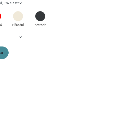
ná
Přírodní
Antracit
KU