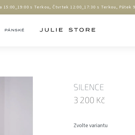
5:00_19:00 s Terkou, Čtvrtek 12:00_17:30 s Terkou, Pátek 9:
PÁNSKÉ
SILENCE
3 200 Kč
Měrná
cena:
Zvolte variantu