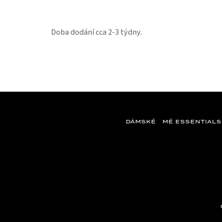
Doba dodání cca 2-3 týdny.
DÁMSKÉ
MÉ ESSENTIALS
Z
á
p
a
t
í