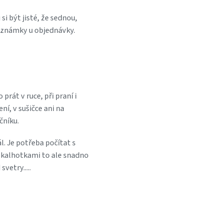
si být jisté, že sednou,
oznámky u objednávky.
prát v ruce, při praní i
í, v sušičce ani na
čníku.
. Je potřeba počítat s
 kalhotkami to ale snadno
svetry.....