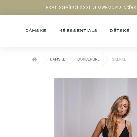
Přejít
Nová otevírací doba SHOWROOMU! Středa 1
na
obsah
DÁMSKÉ
MÉ ESSENTIALS
DĚTSKÉ
Domů
DÁMSKÉ
BORDERLINE
SILENCE