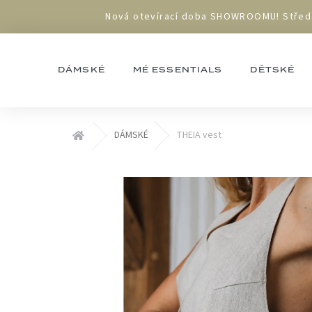
Přejít
Nová otevírací doba SHOWROOMU! Středa 1
na
obsah
DÁMSKÉ
MÉ ESSENTIALS
DĚTSKÉ
Domů
DÁMSKÉ
THEIA vest