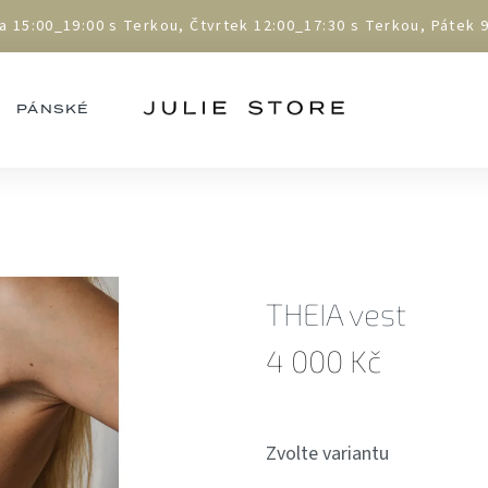
5:00_19:00 s Terkou, Čtvrtek 12:00_17:30 s Terkou, Pátek 9:
PÁNSKÉ
THEIA vest
4 000 Kč
Měrná
cena:
Zvolte variantu