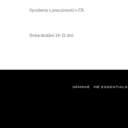
Vyrobeno s precizností v ČR.
Doba dodání 14-21 dní.
DÁMSKÉ
MÉ ESSENTIALS
Z
á
p
a