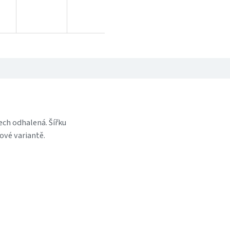
ech odhalená. Šířku
ové variantě.