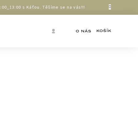
00_13:00 s Káťou. Těšíme se na vás!!!
Nákupní
Přihlášení
O NÁS
košík