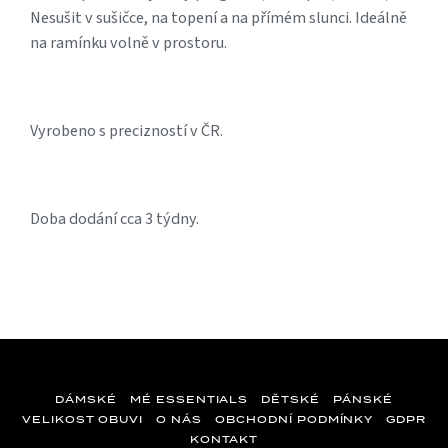
Nesušit v sušičce, na topení a na přímém slunci. Ideálně
na ramínku volně v prostoru.
Vyrobeno s precizností v ČR.
Doba dodání cca 3 týdny.
DÁMSKÉ
MÉ ESSENTIALS
DĚTSKÉ
PÁNSKÉ
VELIKOST OBUVI
O NÁS
OBCHODNÍ PODMÍNKY
GDPR
KONTAKT