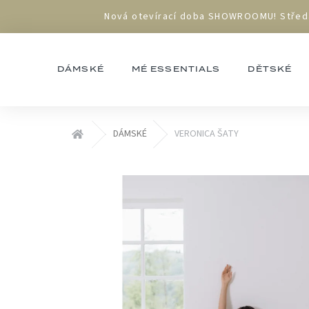
Přejít
Nová otevírací doba SHOWROOMU! Středa 1
na
obsah
DÁMSKÉ
MÉ ESSENTIALS
DĚTSKÉ
Domů
DÁMSKÉ
VERONICA ŠATY