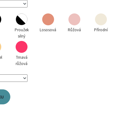
á
Proužek
Lososová
Růžová
Přírodní
silný
el
Tmavá
růžová
KU