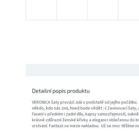
Detailní popis produktu
VERONICA šaty provází Julii v podstatě od jejího počátku.
někdo, kdo nás zná, hned bude vědět :-) Zavinovací šaty,
řasení v předním i zadní dílu, kapsy samozřejmostí, sukně 
krásně zdůrazní ženské křivky a eleganci oblečenou do ln
vrstvení. Fantazii se meze nekladou. Už se moc těšíme na