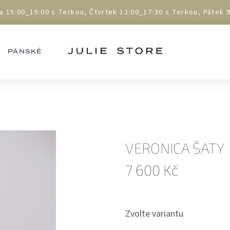
5:00_19:00 s Terkou, Čtvrtek 12:00_17:30 s Terkou, Pátek 9:
PÁNSKÉ
VERONICA ŠATY
7 600 Kč
Měrná
cena:
Zvolte variantu