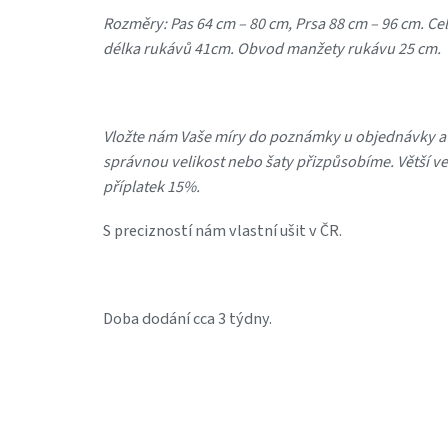
Rozměry: Pas 64 cm – 80 cm, Prsa 88 cm – 96 cm. Ce
délka rukávů 41cm. Obvod manžety rukávu 25 cm.
Vložte nám Vaše míry do poznámky u objednávky 
správnou velikost nebo šaty přizpůsobíme. Větší vel
příplatek 15%.
S precizností nám vlastní ušit v ČR.
Doba dodání cca 3 týdny.