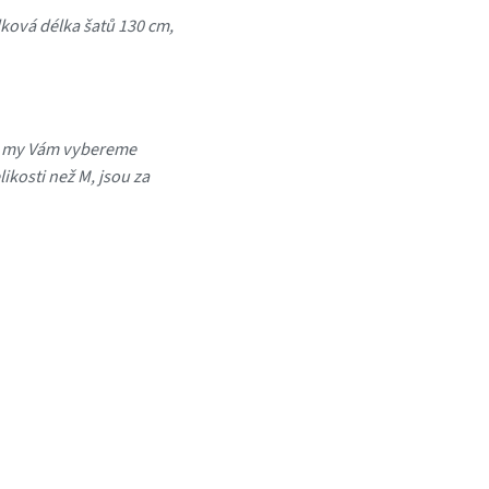
lková délka šatů 130 cm,
a my Vám vybereme
ikosti než M, jsou za