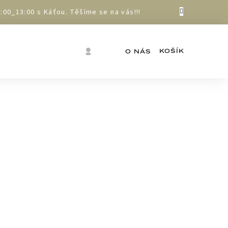
00_13:00 s Káťou. Těšíme se na vás!!!
Nákupní
Přihlášení
O NÁS
košík