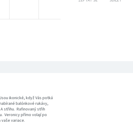
ZEPTAT SE
SDÍLET
 Jsou ikonické, když Vás potká
 nabírané balónkové rukávy,
A střihu. Rafinovaný střih
u. Veronicy přímo volají po
 vaše variace.