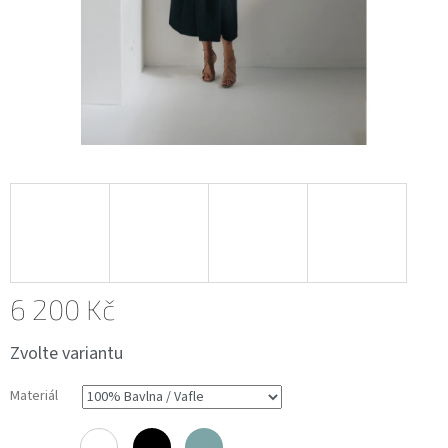
6 200 Kč
Měrná
Zvolte variantu
cena:
Materiál