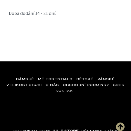
Doba dodání 14 - 21 dní.
DÁMSKÉ
MÉ ESSENTIALS
DĚTSKÉ
PÁNSKÉ
VELIKOST OBUVI
O NÁS
OBCHODNÍ PODMÍNKY
GDPR
KONTAKT
Z
á
p
a
COPYRIGHT 2026
JULIE STORE
. VŠECHNA PRÁVA