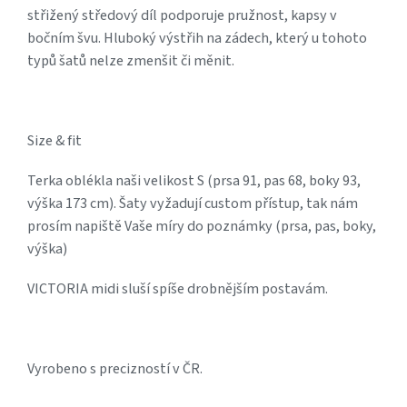
střižený středový díl podporuje pružnost, kapsy v
bočním švu. Hluboký výstřih na zádech, který u tohoto
typů šatů nelze zmenšit či měnit.
Size & fit
Terka oblékla naši velikost S (prsa 91, pas 68, boky 93,
výška 173 cm). Šaty vyžadují custom přístup, tak nám
prosím napiště Vaše míry do poznámky (prsa, pas, boky,
výška)
VICTORIA midi sluší spíše drobnějším postavám.
Vyrobeno s precizností v ČR.