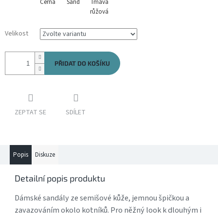
Černá
Sand
Tmavá
růžová
Velikost
PŘIDAT DO KOŠÍKU
ZEPTAT SE
SDÍLET
Popis
Diskuze
Detailní popis produktu
Dámské sandály ze semišové kůže, jemnou špičkou a
zavazováním okolo kotníků. Pro něžný look k dlouhým i