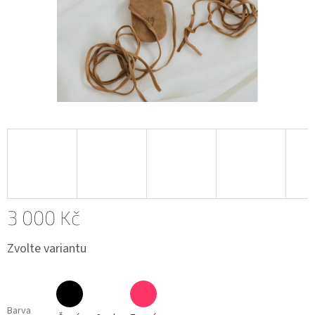
3 000 Kč
Měrná
Zvolte variantu
cena:
Barva