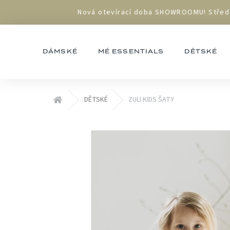
Přejít
Nová otevírací doba SHOWROOMU! Středa 1
na
obsah
DÁMSKÉ
MÉ ESSENTIALS
DĚTSKÉ
Domů
DĚTSKÉ
ZULI KIDS ŠATY