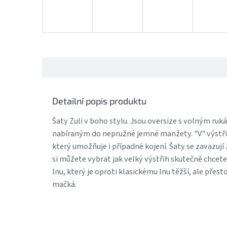
Detailní popis produktu
Šaty Zuli v boho stylu. Jsou oversize s volným ruk
nabíraným do nepružné jemné manžety. "V" výstři
který umožňuje i případné kojení. Šaty se zavazují
si můžete vybrat jak velký výstřih skutečně chcet
lnu, který je oproti klasickému lnu těžší, ale přes
mačká.