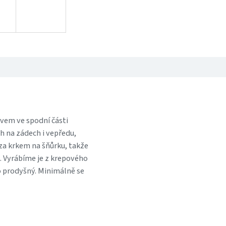
ávem ve spodní části
h na zádech i vepředu,
 za krkem na šňůrku, takže
e. Vyrábíme je z krepového
to prodyšný. Minimálně se