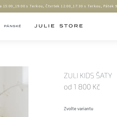
5:00_19:00 s Terkou, Čtvrtek 12:00_17:30 s Terkou, Pátek 9:
PÁNSKÉ
ZULI KIDS ŠATY
od
1 800 Kč
Měrná
cena:
Zvolte variantu