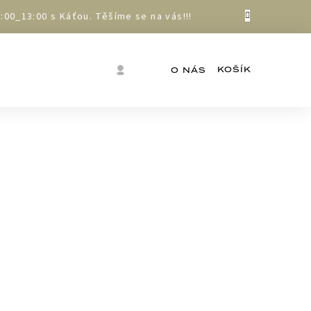
00_13:00 s Káťou. Těšíme se na vás!!!
Nákupní
Přihlášení
O NÁS
košík